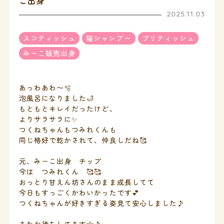
こ出身
2025.11.03
スコティッシュ
猫シャンプー
ブリティッシュ
みーこ販売出身
あっわあわ〜🫧
泡風呂になりました🛁
もともとキレイだったけど、
よりサラサラに✨
つくねちゃんもつみれくんも
同じ格好で乾かされて、仲良しだね🥰
元、みーこ出身 チップ
今は つみれくん 🥰🥰
おっとり甘えん坊さんのまま成長してて
今日もすっごくかわいかったです💕
つくねちゃんが好きすぎる姿見て安心しました♪