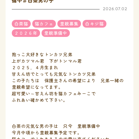
備中＃白茶男の子
2026.07.02
白茶猫
猫カフェ
里親募集
白キジ猫
２０２６年
里親準備中
抱っこ大好きなトンカツ兄弟
上がカツマル君 下がトンマル君
２０２５．４月生まれ
甘えん坊でとっても元気なトンカツ兄弟
この子たちは 保護主さんの希望により 兄弟一緒の
里親希望になってます。
超可愛い～甘えん坊を猫カフェみーこで
ふれあい確かめて下さい。
白茶の元気な男の子は 只今 里親準備中
今月中頃から里親募集予定です。