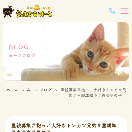
BLOG
みーこブログ
ホーム
みーこブログ
里親募集＃抱っこ大好きトンカツ兄
弟＃里親準備中＃白茶男の子
里親募集＃抱っこ大好きトンカツ兄弟＃里親準