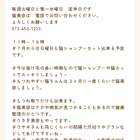
毎週火曜日と第一水曜日 定休日です
猫美容は 電話でお問い合わせください。
よろしくお願いします
073-453-1223
１１時～１６時
＃７月からは日曜日も猫シャンプーカット出来る予定
です。
＃今は抜け毛の多い時期なので猫シャンプーや猫カッ
トでスッキリしましょう～
＃もつれやすい猫ちゃんは３ヶ月に一度くらいで猫美
容しましょう。
＃もつれ取りだけも出来ます。
＃猫美容はケガや病気が見つかることもあるので健康
管理のひとつです。
＃うさぎ美容もやってます。
＃ウサギさんも同じくらいの間隔で爪切りやブラシな
どしてあげて下さいね～