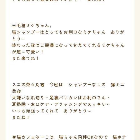
三毛猫ミケちゃん。
猫シャンプーはとってもお利口なミケちゃん ありが
とう～
終わった後はご機嫌になって甘えてくれるミケちゃん
が超～可愛い！
また来てね！
スコの茶々丸君 今回は シャンプーなしの 猫ミニ
美容
大嫌いな爪切り・足裏バリカンはお利口さん・
耳掃除・お口ケア・ブラッシングでスッキリ～
いつも頑張ってくれて ありがとう～
またね！
＃猫カフェみーこは 猫ちゃん同伴OKなので 猫ホテ