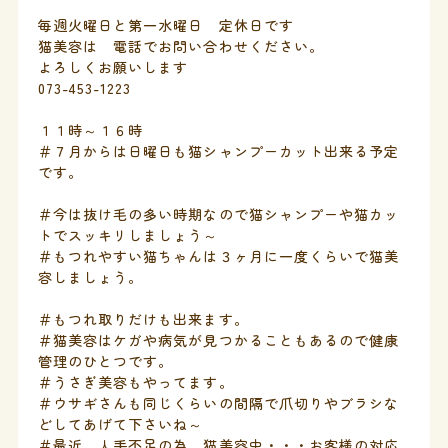
毎週火曜日と第一水曜日 定休日です
猫美容は 電話でお問い合わせください。
よろしくお願いします
073-453-1223
１１時～１６時
＃７月からは日曜日も猫シャンプーカット出来る予定
です。
＃今は抜け毛の多い時期なので猫シャンプーや猫カッ
トでスッキリしましょう～
＃もつれやすい猫ちゃんは３ヶ月に一度くらいで猫美
容しましょう。
＃もつれ取りだけも出来ます。
＃猫美容はケガや病気が見つかることもあるので健康
管理のひとつです。
＃うさぎ美容もやってます。
＃ウサギさんも同じくらいの間隔で爪切りやブラシな
どしてあげて下さいね～
＃最近、人手不足の為 猫美容中・・・お客様の対応