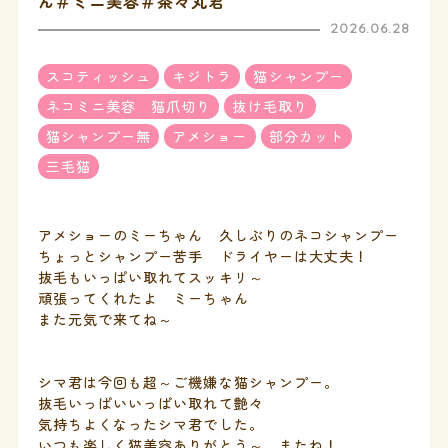
ん＃ミニ美容＃茶々丸君
2026.06.28
スコティッシュ
キジトラ
猫シャンプー
ネコミニ美容 猫爪切り
抜け毛取り
猫シャンプー無
アメショー
部分カット
三毛猫
アメショーのミーちゃん 久しぶりのネコシャンプー
ちょっとシャンプー苦手 ドライヤーは大丈夫！
抜毛もいっぱい取れてスッキリ～
頑張ってくれたよ ミーちゃん
また元気で来てね～
シマ君は今回も超～ご機嫌な猫シャンプー。
抜毛いっぱいいっぱい取れて艶々
気持ちよくなったシマ君でした。
いつも楽しく猫美容ありがとう～ またね！