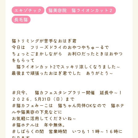
エキゾチック
猫美容院 猫ライオンカット２
長毛猫
猫トリミングが苦手なおはぎ君
今日は フリーズドライのおやつやちゅーるで
ちょっとごまかしながら お利口だったときはおやつ
をもらって
猫ライオンカット2でスッキリ涼しくなりました～
最後まで頑張ったおはぎ君でした ありがとう～
＃只今、 猫カフェスタンプラリー開催 延長中～！
２０２６．5月31日（日）まで
＃猫カフェみーこは 猫ちゃん同伴OKなので 猫ホテ
ルや猫美容の下見などに
お気軽に活用してくださいね～
＃猫ホテルは 年中無休。
＃しばらくの間 営業時間 いつも１１時～１６時に
なります。