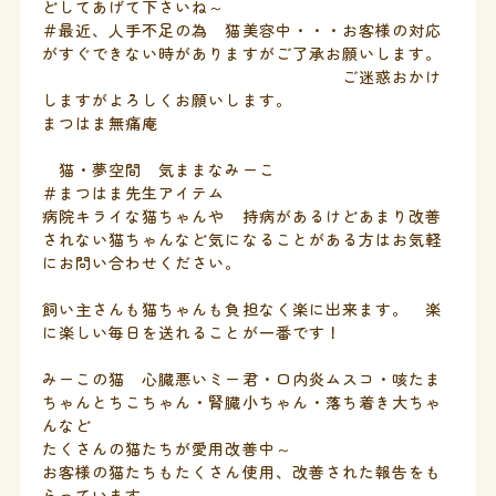
どしてあげて下さいね～
＃最近、人手不足の為 猫美容中・・・お客様の対応
がすぐできない時がありますがご了承お願いします。
ご迷惑おかけ
しますがよろしくお願いします。
まつはま無痛庵
猫・夢空間 気ままなみーこ
＃まつはま先生アイテム
病院キライな猫ちゃんや 持病があるけどあまり改善
されない猫ちゃんなど気になることがある方はお気軽
にお問い合わせください。
飼い主さんも猫ちゃんも負担なく楽に出来ます。 楽
に楽しい毎日を送れることが一番です！
みーこの猫 心臓悪いミー君・口内炎ムスコ・咳たま
ちゃんとちこちゃん・腎臓小ちゃん・落ち着き大ちゃ
んなど
たくさんの猫たちが愛用改善中～
お客様の猫たちもたくさん使用、改善された報告をも
らっています。