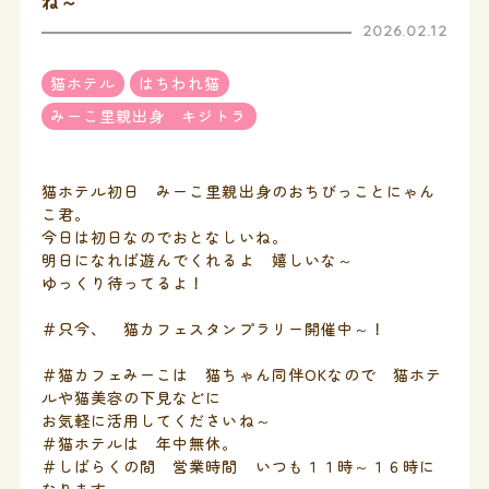
ね～
2026.02.12
猫ホテル
はちわれ猫
みーこ里親出身 キジトラ
猫ホテル初日 みーこ里親出身のおちびっことにゃん
こ君。
今日は初日なのでおとなしいね。
明日になれば遊んでくれるよ 嬉しいな～
ゆっくり待ってるよ！
＃只今、 猫カフェスタンプラリー開催中～！
＃猫カフェみーこは 猫ちゃん同伴OKなので 猫ホテ
ルや猫美容の下見などに
お気軽に活用してくださいね～
＃猫ホテルは 年中無休。
＃しばらくの間 営業時間 いつも１１時～１６時に